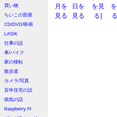
月を
日を
を見
買い物
見る
見る
る]
る
ちいこの部屋
CD/DVD/映画
LASIK
仕事の話
車/バイク
家の移転
散歩道
カメラ/写真
百年住宅の話
病気の話
Raspberry Pi