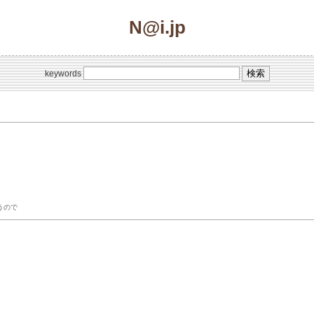
N@i.jp
keywords
うので