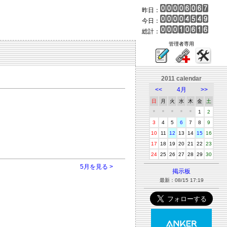
昨日：
今日：
総計：
管理者専用
2011 calendar
<<
4月
>>
日
月
火
水
木
金
土
＊
＊
＊
＊
＊
1
2
3
4
5
6
7
8
9
10
11
12
13
14
15
16
17
18
19
20
21
22
23
24
25
26
27
28
29
30
5月を見る >
掲示板
最新：08/15 17:19