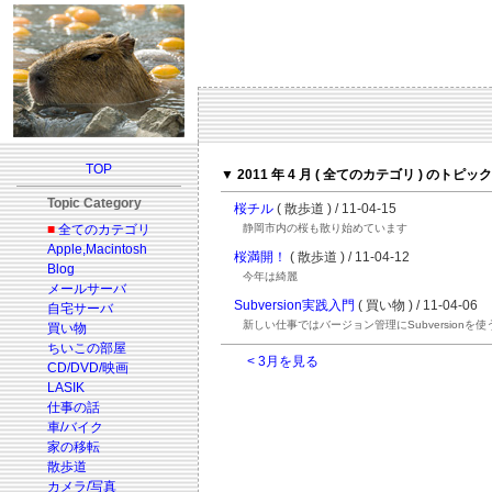
TOP
▼ 2011 年 4 月 ( 全てのカテゴリ ) のトピック
Topic Category
桜チル
( 散歩道 ) / 11-04-15
■
全てのカテゴリ
静岡市内の桜も散り始めています
Apple,Macintosh
桜満開！
( 散歩道 ) / 11-04-12
Blog
今年は綺麗
メールサーバ
Subversion実践入門
( 買い物 ) / 11-04-06
自宅サーバ
新しい仕事ではバージョン管理にSubversionを使
買い物
ちいこの部屋
< 3月を見る
CD/DVD/映画
LASIK
仕事の話
車/バイク
家の移転
散歩道
カメラ/写真