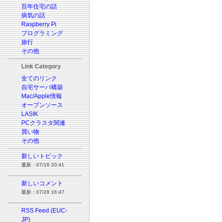
百年住宅の話
病気の話
Raspberry Pi
プログラミング
旅行
その他
Link Category
全てのリンク
自宅サーバ構築
Mac/Apple情報
オープンソース
LASIK
PCクラスタ関連
買い物
その他
新しいトピック
最新：07/18 20:41
新しいコメント
最新：07/28 16:47
RSS Feed (EUC-
JP)