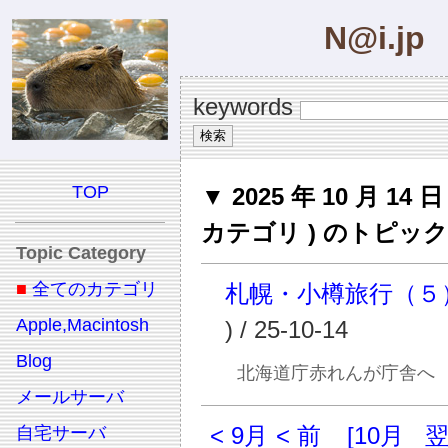
N@i.jp
keywords
TOP
▼ 2025 年 10 月 14 
カテゴリ ) のトピック
Topic Category
■
全てのカテゴリ
札幌・小樽旅行（５
Apple,Macintosh
) / 25-10-14
Blog
北海道庁赤れんが庁舎へ
メールサーバ
< 9月
< 前
[10月
自宅サーバ