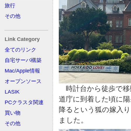
旅行
その他
Link Category
全てのリンク
自宅サーバ構築
Mac/Apple情報
オープンソース
時計台から徒歩で移動
LASIK
道庁に到着した頃に陽
PCクラスタ関連
降るという狐の嫁入り
買い物
ました。
その他