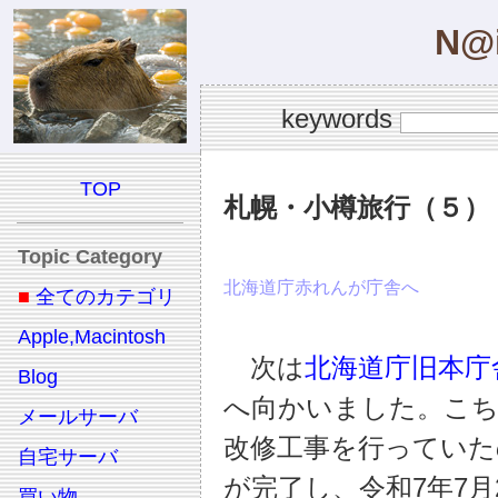
N@i
keywords
TOP
札幌・小樽旅行（５）
Topic Category
北海道庁赤れんが庁舎へ
■
全てのカテゴリ
Apple,Macintosh
次は
北海道庁旧本庁
Blog
へ向かいました。こち
メールサーバ
改修工事を行っていた
自宅サーバ
が完了し、令和7年7月
買い物