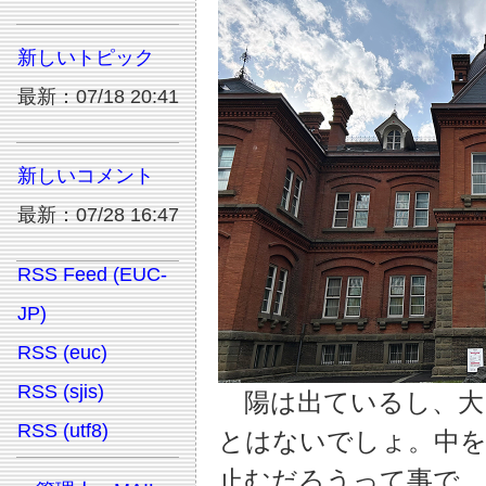
新しいトピック
最新：07/18 20:41
新しいコメント
最新：07/28 16:47
RSS Feed (EUC-
JP)
RSS (euc)
RSS (sjis)
陽は出ているし、大
RSS (utf8)
とはないでしょ。中
止むだろうって事で、