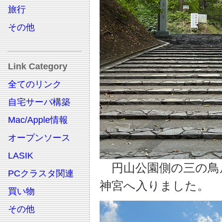
旅行
その他
Link Category
全てのリンク
自宅サーバ構築
Mac/Apple情報
オープンソース
LASIK
円山公園側の三の鳥
PCクラスタ関連
神宮へ入りました。
買い物
その他