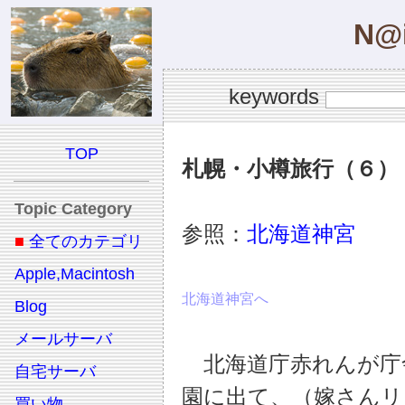
N@i
keywords
TOP
札幌・小樽旅行（６）
Topic Category
参照：
北海道神宮
■
全てのカテゴリ
Apple,Macintosh
北海道神宮へ
Blog
メールサーバ
北海道庁赤れんが庁
自宅サーバ
園に出て、（嫁さんリ
買い物