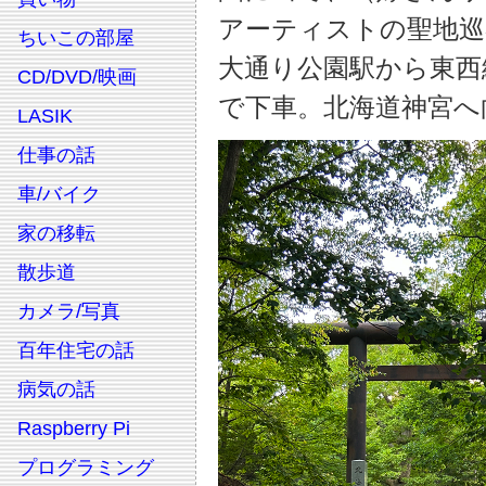
アーティストの聖地巡
ちいこの部屋
大通り公園駅から東西
CD/DVD/映画
で下車。北海道神宮へ
LASIK
仕事の話
車/バイク
家の移転
散歩道
カメラ/写真
百年住宅の話
病気の話
Raspberry Pi
プログラミング