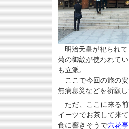
明治天皇が祀られて
菊の御紋が使われてい
も立派。
ここで今回の旅の安
無病息災などを祈願し
ただ、ここに来る前
イーツでお茶して来
食に響きそうで
六花亭