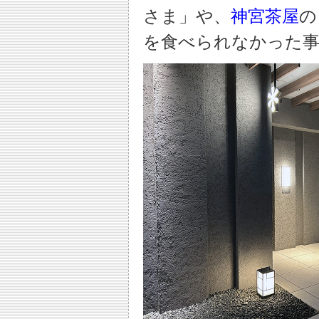
さま」や、
神宮茶屋
の
を食べられなかった