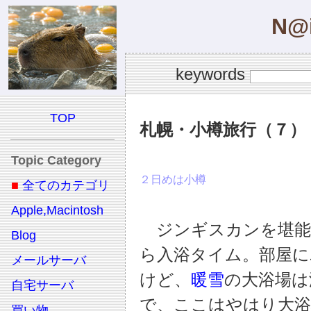
N@i
keywords
TOP
札幌・小樽旅行（７）
Topic Category
２日めは小樽
■
全てのカテゴリ
Apple,Macintosh
ジンギスカンを堪能
Blog
ら入浴タイム。部屋
メールサーバ
けど、
暖雪
の大浴場は
自宅サーバ
で、ここはやはり大浴
買い物