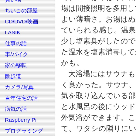
場は間接照明を多用し
ちいこの部屋
よい薄暗さ。お湯はぬ
CD/DVD/映画
ていられる感じ。温泉
LASIK
少し塩素臭がしたので
仕事の話
た温水を塩素消毒して
車/バイク
かも。
家の移転
大浴場にはサウナも
散歩道
く良かった。サウナ、
カメラ/写真
気を取り込んでいる部
百年住宅の話
と水風呂の後にウッ
病気の話
外気浴ができます。こ
Raspberry Pi
て、ワタシの隣りにい
プログラミング