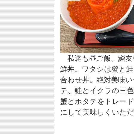
私達も昼ご飯。鱗友
鮮丼。ワタシは蟹と鮭
合わせ丼。絶対美味い
テ、鮭とイクラの三色
蟹とホタテをトレード
にして美味しくいた