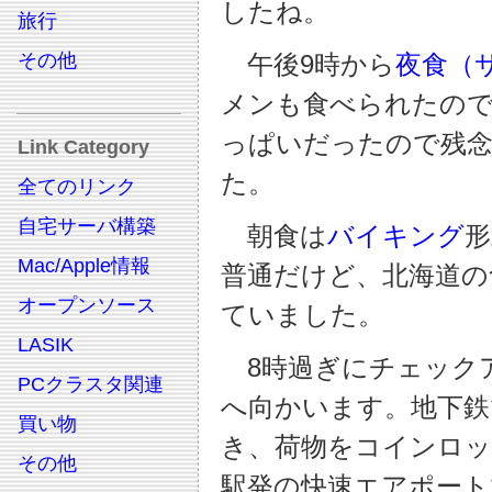
したね。
旅行
その他
午後9時から
夜食（
メンも食べられたの
っぱいだったので残
Link Category
た。
全てのリンク
自宅サーバ構築
朝食は
バイキング
形
Mac/Apple情報
普通だけど、北海道の
オープンソース
ていました。
LASIK
8時過ぎにチェックア
PCクラスタ関連
へ向かいます。地下鉄
買い物
き、荷物をコインロッ
その他
駅発の快速エアポート2