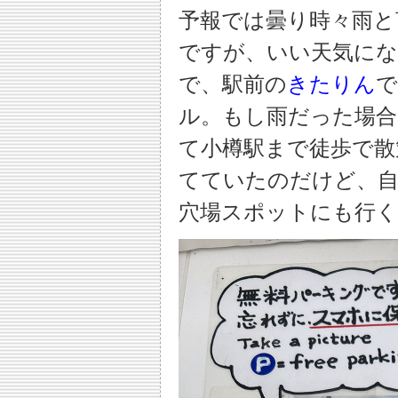
予報では曇り時々雨と
ですが、いい天気に
で、駅前の
きたりん
で
ル。もし雨だった場合
て小樽駅まで徒歩で散
てていたのだけど、自
穴場スポットにも行