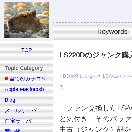
keywords
TOP
LS220Dのジャンク購
Topic Category
HDDが怪しくなったLS-VLの
■
全てのカテゴリ
て
Apple,Macintosh
Blog
ファン交換したLS-
メールサーバ
と気付き、そのバックア
自宅サーバ
中古（ジャンク）品を
買い物