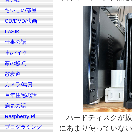
ちいこの部屋
CD/DVD/映画
LASIK
仕事の話
車/バイク
家の移転
散歩道
カメラ/写真
百年住宅の話
病気の話
Raspberry Pi
ハードディスクが抜
プログラミング
にあまり使っていない