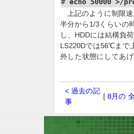
# 
echo 50000 >/pr
上記のように制限速
半分から1/3くらい
し、HDDには結構負
LS220Dでは56℃
外した状態にしてあげ
< 過去の記
[
8月の 
事