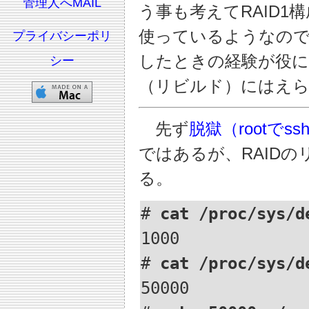
管理人へMAIL
う事も考えてRAID1構
使っているようなので
プライバシーポリ
したときの経験が役に
シー
（リビルド）にはえ
先ず
脱獄（rootで
ではあるが、RAID
る。
# 
cat /proc/sys/d
1000

# 
cat /proc/sys/d
50000
