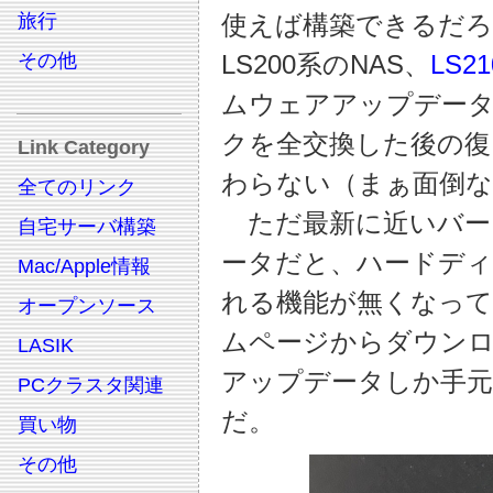
旅行
使えば構築できるだ
その他
LS200系のNAS、
LS2
ムウェアアップデー
クを全交換した後の復
Link Category
わらない（まぁ面倒な
全てのリンク
ただ最新に近いバー
自宅サーバ構築
ータだと、ハードデ
Mac/Apple情報
れる機能が無くなって
オープンソース
ムページからダウン
LASIK
アップデータしか手元
PCクラスタ関連
だ。
買い物
その他