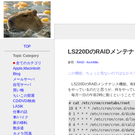
TOP
LS220DのRAIDメン
Topic Category
参照：
RAID - ArchWiki
■
全てのカテゴリ
Apple,Macintosh
この機能、ちょっと危ないのではなかろ
Blog
メールサーバ
LS220DのRAIDメンテナンス機能
自宅サーバ
をやっているのだと思うが、何をやって
買い物
毎月一日の午前2時に動くということで 
ちいこの部屋
CD/DVD/映画
# 
cat /etc/cron/crontabs/root
LASIK
10 4 * * * /etc/cron/cron.d/chec
仕事の話
0 1 * * * /etc/cron/cron.d/diskm
車/バイク
*/5 * * * * /etc/cron/cron.d/log
家の移転
8 4 * * * /etc/cron/cron.d/calib
散歩道
0 3 * * * /etc/cron/cron.d/date_
カメラ/写真