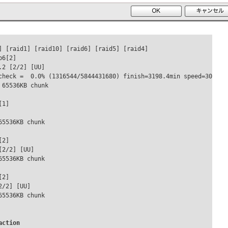
] [raid1] [raid10] [raid6] [raid5] [raid4]

6[2]

2 [2/2] [UU]

check =  0.0% (1316544/5844431680) finish=3198.4min speed=30447K/
65536KB chunk

1]

5536KB chunk

2]

2/2] [UU]

5536KB chunk

2]

/2] [UU]

5536KB chunk

action