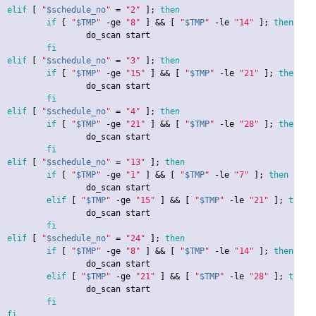
elif
 [ 
"
$schedule_no
"
 = 
"2"
 ]; 
then
if
 [ 
"
$TMP
"
 -ge 
"8"
 ] && [ 
"
$TMP
"
 -le 
"14"
 ]; 
then
n start

fi
elif
 [ 
"
$schedule_no
"
 = 
"3"
 ]; 
then
if
 [ 
"
$TMP
"
 -ge 
"15"
 ] && [ 
"
$TMP
"
 -le 
"21"
 ]; 
then
n start

fi
elif
 [ 
"
$schedule_no
"
 = 
"4"
 ]; 
then
if
 [ 
"
$TMP
"
 -ge 
"21"
 ] && [ 
"
$TMP
"
 -le 
"28"
 ]; 
then
n start

fi
elif
 [ 
"
$schedule_no
"
 = 
"13"
 ]; 
then
if
 [ 
"
$TMP
"
 -ge 
"1"
 ] && [ 
"
$TMP
"
 -le 
"7"
 ]; 
then
n start

elif
 [ 
"
$TMP
"
 -ge 
"15"
 ] && [ 
"
$TMP
"
 -le 
"21"
 ]; 
then
n start

fi
elif
 [ 
"
$schedule_no
"
 = 
"24"
 ]; 
then
if
 [ 
"
$TMP
"
 -ge 
"8"
 ] && [ 
"
$TMP
"
 -le 
"14"
 ]; 
then
n start

elif
 [ 
"
$TMP
"
 -ge 
"21"
 ] && [ 
"
$TMP
"
 -le 
"28"
 ]; 
then
n start

fi
fi