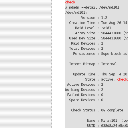
check

# 
mdadm --detail /dev/md101
/dev/md101:

        Version : 1.2

  Creation Time : Tue Aug 26 14:
     Raid Level : raid1

     Array Size : 5844431680 (55
  Used Dev Size : 5844431680 (55
   Raid Devices : 2

  Total Devices : 2

    Persistence : Superblock is 
  Intent Bitmap : Internal

    Update Time : Thu Sep  4 20:
          State : active, 
check
 Active Devices : 2

Working Devices : 2

 Failed Devices : 0

  Spare Devices : 0

   Check Status : 0% complete

           Name : Mira:101  (loc
           UUID : 638d8a24:6bc08