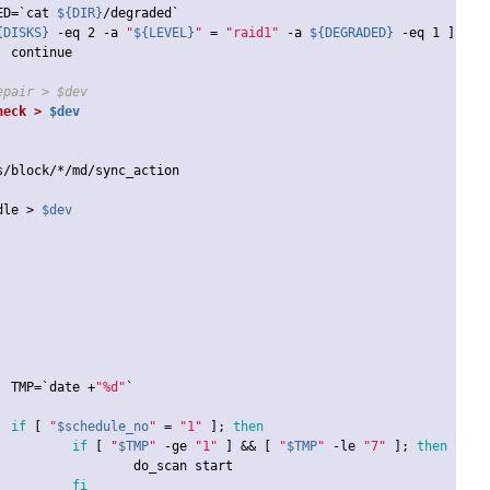
ADED=`cat 
${DIR}
/degraded`

{DISKS}
-eq
 2 
-a
"
${LEVEL}
"
 = 
"raid1"
-a
${DEGRADED}
-eq
 1 ] ; 
t
continue
 repair > $dev
heck > 
$dev
s/block/*/md/sync_action

dle > 
$dev
				TMP=`date +
"%d"
`

if
 [ 
"
$schedule_no
"
 = 
"1"
 ]; 
then
if
 [ 
"
$TMP
"
 -ge 
"1"
 ] && [ 
"
$TMP
"
 -le 
"7"
 ]; 
then
n start

fi