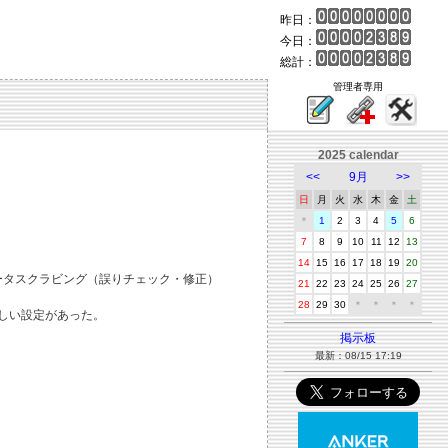
昨日：
今日：
総計：
管理者専用
2025 calendar
<<
9月
>>
日
月
火
水
木
金
土
＊
1
2
3
4
5
6
7
8
9
10
11
12
13
14
15
16
17
18
19
20
データスクラビング（誤りチェック・修正）
21
22
23
24
25
26
27
28
29
30
＊
＊
＊
＊
しい設定があった。
掲示板
最新：08/15 17:19