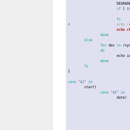
			DEGR
if
 [ 
$
fi
#
			echo
echo
 c
done
else
for
 dev 
in
 /sy
do
echo
 i
done
fi
}

case
"
$1
"
in
	start)

case
"
$2
"
in
			date)

						do_sca