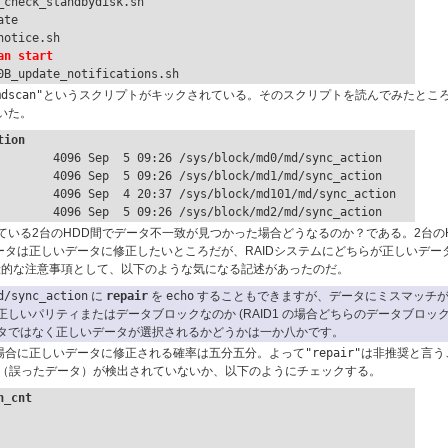
check_standbydisk.sh

te

an start
40B_update_notifications.sh
mdscan"
というスクリプトがキックされている。そのスクリプトを読んでみたとこ
いた。
tion
        4096 Sep  5 09:26 /sys/block/md0/md/sync_action

        4096 Sep  5 09:26 /sys/block/md1/md/sync_action

        4096 Sep  4 20:37 /sys/block/md101/md/sync_action

        4096 Sep  5 09:26 /sys/block/md2/md/sync_action
している2台のHDD間でデータ不一致が見つかった場合どうなるのか？である。2台の
タは正しいデータに修正したいところだが、RAIDシステムにどちらが正しいデー
般的な注意事項として、以下のような気になる記述があったのだ。
d/sync_action
に
repair
を
echo
することもできますが、データにミスマッチが
しいパリティまたはデータブロックなのか (RAID1 の場合どちらのデータブロッ
タではなく正しいデータが選択されるかどうかは一か八かです。
合に正しいデータに修正される確率は五分五分。よって
"repair"
は非推奨と言う
（誤ったデータ）が検出されていないか、以下のようにチェックする。
h_cnt