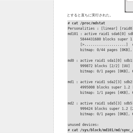
とすると直ちに実行された。
# 
cat /proc/mdstat
Personalities : [linear] [raid0
md101 : active raid1 sda6[0] sdb
      5844431680 blocks super 1.
      [>....................]  
      bitmap: 0/44 pages [0KB], 
md0 : active raid1 sda1[0] sdb1[
      999872 blocks [2/2] [UU]

      bitmap: 0/1 pages [0KB], 6
md1 : active raid1 sda2[3] sdb2[
      4995008 blocks super 1.2 [
      bitmap: 1/1 pages [4KB], 6
md2 : active raid1 sda5[3] sdb5[
      999424 blocks super 1.2 [2
      bitmap: 0/1 pages [0KB], 6
unused devices: 
# 
cat /sys/block/md101/md/sync_