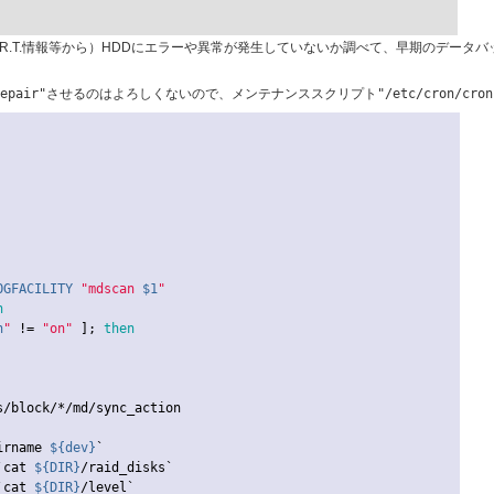
.R.T.情報等から）HDDにエラーや異常が発生していないか調べて、早期のデータ
epair"
させるのはよろしくないので、メンテナンススクリプト
"/etc/cron/cron
OGFACILITY
"mdscan 
$1
"
n
n
"
 != 
"on"
 ]; 
then
s/block/*/md/sync_action

dirname 
${dev}
`

=`cat 
${DIR}
/raid_disks`

=`cat 
${DIR}
/level`
