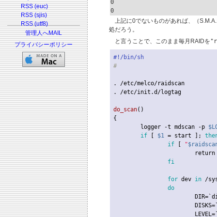
0

RSS (euc)
0
RSS (sjis)
上記に0でないものがあれば、（S.M.A
RSS (utf8)
処だろう。
管理人へMAIL
と言うことで、このまま毎月RAIDを
"r
プライバシーポリシー
#!/bin/sh
#
. /etc/melco/raidscan

. /etc/init.d/logtag

do_scan
()

{

	logger -t mdscan -p 
$L
if
 [ 
$1
 = start ]; 
the
if
 [ 
"
$raidsca
return
fi
for
 dev 
in
 /sy
do
			DIR=`
			DISKS
			LEVEL