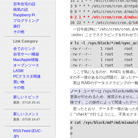
15 2 1 * * /etc/cron/cron.d/hdd_
百年住宅の話
3 9 * * * /etc/cron/cron.d/ntpda
病気の話
Raspberry Pi
0 2 1 * * /etc/cron/cron.d/mdsc
プログラミング

26 22 * * * /etc/cron/cron.d/S
旅行
一日午前2時に
"/etc/cron/cron.d/
その他
（echo）ことでスクラビングを行わせて
Link Category
# 
ls -l /sys/block/*/md/sync_ac
全てのリンク
-rw-r--r--    1 root     root  
自宅サーバ構築
-rw-r--r--    1 root     root  
Mac/Apple情報
-rw-r--r--    1 root     root  
オープンソース
-rw-r--r--    1 root     root  
LASIK
ここで気になるのが、RAID1 を構成
PCクラスタ関連
タの不一致があるのは問題だ。誤ったデー
買い物
実は RAIDのデータスクラビングの一
その他
ノート
: ユーザーは
/sys/block/md0/m
更新が行われるため、推奨されません。正
新しいトピック
険です。この操作によって間違ったデー
最新：07/18 20:41
思ったとおり、データ不一致があった場
新しいコメント
く
"check"
で行うようにし、不良セクタ
最新：07/28 16:47
# 
cat /sys/block/md*/md/mismatc
0

RSS Feed (EUC-
0

JP)