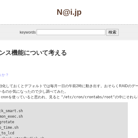
N@i.jp
keywords
テナンス機能について考える
うか？
。有効化しておくとデフォルトでは毎月一日の午前2時に動き出す。おそらくRAIDの
いるのか気になったので少し調べてみた。
cronを使っていると思われ、見ると
"/etc/cron/crontabs/root"
の中にそれら
k_smart.sh

on_exec.sh

rotate

_time.sh

to_lcd
