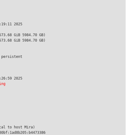
19:11 2025

73.68 GiB 5984.70 GB)

73.68 GiB 5984.70 GB)

persistent

26:59 2025

ing
al to host Mira)

0bf:1ad8b205:b4473386
