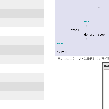
				;;
			* )

				do_scan start
				;;
esac
		;;

	stop)

		do_scan stop

esac
exit
 0
幸いこのスクリプトは修正しても再起動