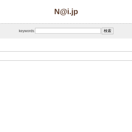
N@i.jp
keywords