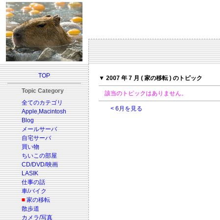
TOP
▼ 2007 年 7 月 ( 家の移転 ) のトピック
Topic Category
該当のトピックはありません。
全てのカテゴリ
< 6月を見る
Apple,Macintosh
Blog
メールサーバ
自宅サーバ
買い物
ちいこの部屋
CD/DVD/映画
LASIK
仕事の話
車/バイク
■
家の移転
散歩道
カメラ/写真