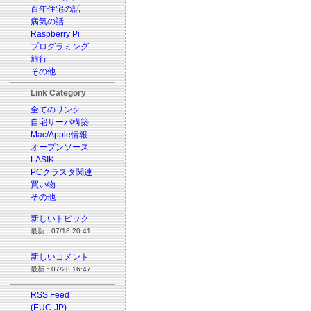
百年住宅の話
病気の話
Raspberry Pi
プログラミング
旅行
その他
Link Category
全てのリンク
自宅サーバ構築
Mac/Apple情報
オープンソース
LASIK
PCクラスタ関連
買い物
その他
新しいトピック
最新：07/18 20:41
新しいコメント
最新：07/28 16:47
RSS Feed
(EUC-JP)