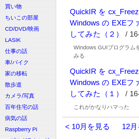
買い物
QuickIR を cx_Free
ちいこの部屋
Windows の EXE
CD/DVD/映画
してみた（２）
/ 16
LASIK
Windows GUIプログラ
仕事の話
みる
車/バイク
QuickIR を cx_Free
家の移転
Windows の EXE
散歩道
してみた（１）
/ 16
カメラ/写真
百年住宅の話
これがかなりハマった
病気の話
< 10月を見る
12月
Raspberry Pi