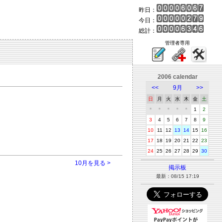
昨日：
今日：
総計：
管理者専用
2006 calendar
<<
9月
>>
日
月
火
水
木
金
土
＊
＊
＊
＊
＊
1
2
3
4
5
6
7
8
9
10
11
12
13
14
15
16
17
18
19
20
21
22
23
24
25
26
27
28
29
30
10月を見る >
掲示板
最新：08/15 17:19