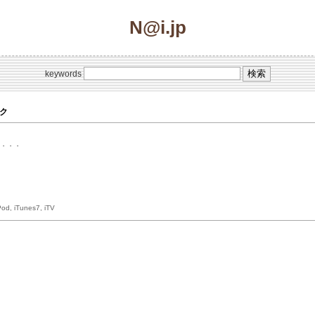
N@i.jp
keywords
ック
し・・・
Tunes7, iTV