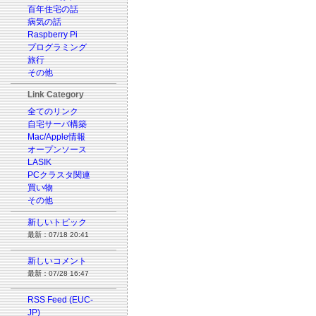
百年住宅の話
病気の話
Raspberry Pi
プログラミング
旅行
その他
Link Category
全てのリンク
自宅サーバ構築
Mac/Apple情報
オープンソース
LASIK
PCクラスタ関連
買い物
その他
新しいトピック
最新：07/18 20:41
新しいコメント
最新：07/28 16:47
RSS Feed (EUC-
JP)