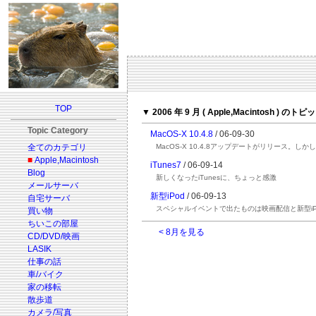
TOP
▼ 2006 年 9 月 ( Apple,Macintosh ) のトピ
Topic Category
MacOS-X 10.4.8
/ 06-09-30
全てのカテゴリ
MacOS-X 10.4.8アップデートがリリース。しか
■
Apple,Macintosh
iTunes7
/ 06-09-14
Blog
新しくなったiTunesに、ちょっと感激
メールサーバ
新型iPod
/ 06-09-13
自宅サーバ
スペシャルイベントで出たものは映画配信と新型iPod, i
買い物
ちいこの部屋
< 8月を見る
CD/DVD/映画
LASIK
仕事の話
車/バイク
家の移転
散歩道
カメラ/写真