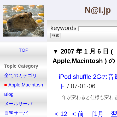
N@i.jp
keywords
TOP
▼ 2007 年 1 月 6 日 (
Apple,Macintosh 
Topic Category
全てのカテゴリ
iPod shuffle 2G
■
Apple,Macintosh
ト
/ 07-01-06
Blog
年が変わると仕様も変わ
メールサーバ
< 12
< 前
[1月
自宅サーバ