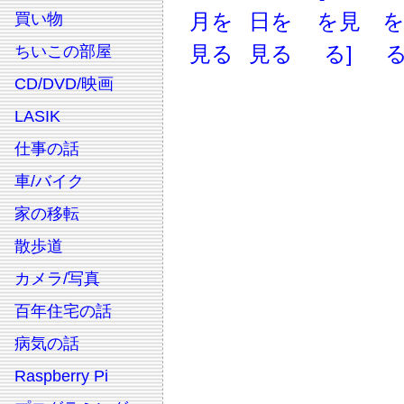
月を
日を
を見
買い物
見る
見る
る]
る
ちいこの部屋
CD/DVD/映画
LASIK
仕事の話
車/バイク
家の移転
散歩道
カメラ/写真
百年住宅の話
病気の話
Raspberry Pi