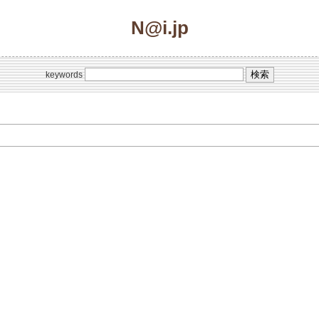
N@i.jp
keywords