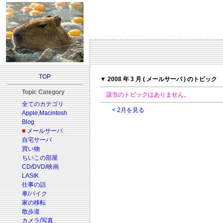
TOP
▼ 2008 年 3 月 ( メールサーバ ) のトピック
Topic Category
該当のトピックはありません。
全てのカテゴリ
< 2月を見る
Apple,Macintosh
Blog
■
メールサーバ
自宅サーバ
買い物
ちいこの部屋
CD/DVD/映画
LASIK
仕事の話
車/バイク
家の移転
散歩道
カメラ/写真