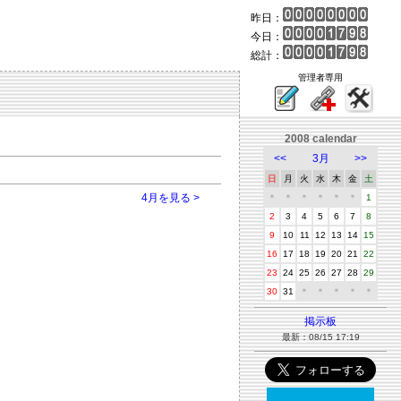
昨日：
今日：
総計：
管理者専用
2008 calendar
<<
3月
>>
日
月
火
水
木
金
土
4月を見る >
＊
＊
＊
＊
＊
＊
1
2
3
4
5
6
7
8
9
10
11
12
13
14
15
16
17
18
19
20
21
22
23
24
25
26
27
28
29
30
31
＊
＊
＊
＊
＊
掲示板
最新：08/15 17:19