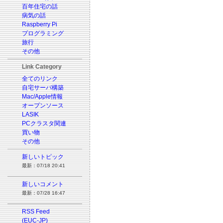
百年住宅の話
病気の話
Raspberry Pi
プログラミング
旅行
その他
Link Category
全てのリンク
自宅サーバ構築
Mac/Apple情報
オープンソース
LASIK
PCクラスタ関連
買い物
その他
新しいトピック
最新：07/18 20:41
新しいコメント
最新：07/28 16:47
RSS Feed
(EUC-JP)