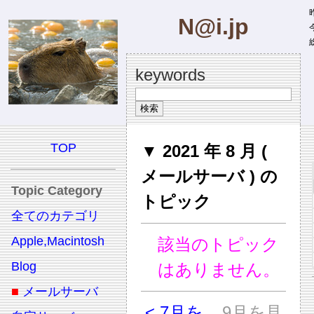
昨
N@i.jp
今
総
keywords
TOP
▼ 2021 年 8 月 (
メールサーバ ) の
Topic Category
トピック
全てのカテゴリ
Apple,Macintosh
該当のトピック
Blog
はありません。
■
メールサーバ
< 7月を
9月を見