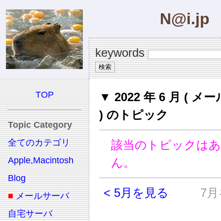
N@i.jp
keywords
TOP
▼ 2022 年 6 月 ( 
) のトピック
Topic Category
全てのカテゴリ
該当のトピックは
Apple,Macintosh
ん。
Blog
< 5月を見る
7月
■
メールサーバ
自宅サーバ