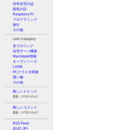
百年住宅の話
病気の話
Raspberry Pi
プログラミング
旅行
その他
Link Category
全てのリンク
自宅サーバ構築
Mac/Apple情報
オープンソース
LASIK
PCクラスタ関連
買い物
その他
新しいトピック
最新：07/18 20:41
新しいコメント
最新：07/28 16:47
RSS Feed
(EUC-JP)