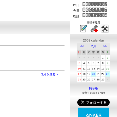
昨日：
今日：
総計：
管理者専用
2008 calendar
<<
2月
>>
日
月
火
水
木
金
土
＊
＊
＊
＊
＊
1
2
3
4
5
6
7
8
9
10
11
12
13
14
15
16
3月を見る >
17
18
19
20
21
22
23
24
25
26
27
28
29
＊
掲示板
最新：08/15 17:19