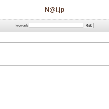
N@i.jp
keywords