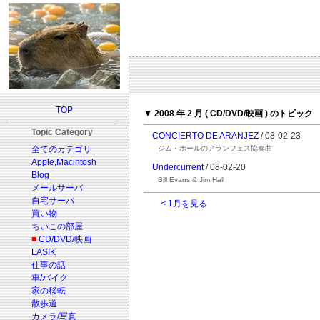
TOP
▼ 2008 年 2 月 ( CD/DVD/映画 ) のトピック
Topic Category
CONCIERTO DE ARANJEZ
/ 08-02-23
全てのカテゴリ
ジム・ホールのアランフェス協奏曲
Apple,Macintosh
Undercurrent
/ 08-02-20
Blog
Bill Evans & Jim Hall
メールサーバ
自宅サーバ
< 1月を見る
買い物
ちいこの部屋
■
CD/DVD/映画
LASIK
仕事の話
車/バイク
家の移転
散歩道
カメラ/写真