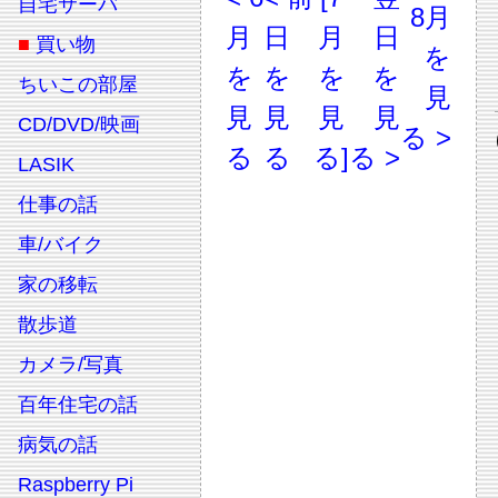
自宅サーバ
8月
月
日
月
日
■
買い物
を
を
を
を
を
ちいこの部屋
見
見
見
見
見
CD/DVD/映画
る >
る
る
る]
る >
LASIK
仕事の話
車/バイク
家の移転
散歩道
カメラ/写真
百年住宅の話
病気の話
Raspberry Pi