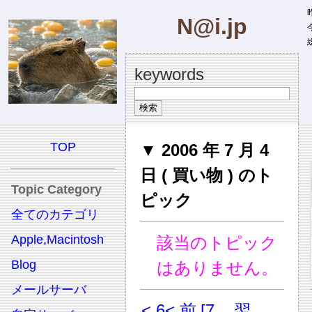
昨
N@i.jp
今
総
keywords
TOP
▼ 2006 年 7 月 4
日 ( 買い物 ) のト
Topic Category
ピック
全てのカテゴリ
Apple,Macintosh
該当のトピック
Blog
はありません。
メールサーバ
< 6
< 前
[7
翌