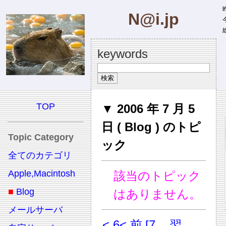
昨
N@i.jp
今
総
keywords
TOP
▼ 2006 年 7 月 5
日 ( Blog ) のトピ
Topic Category
ック
全てのカテゴリ
Apple,Macintosh
該当のトピック
■
Blog
はありません。
メールサーバ
< 6
< 前
[7
翌