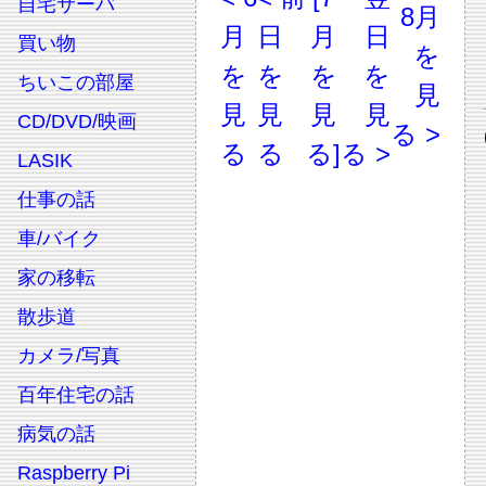
自宅サーバ
8月
月
日
月
日
買い物
を
を
を
を
を
ちいこの部屋
見
見
見
見
見
CD/DVD/映画
る >
る
る
る]
る >
LASIK
仕事の話
車/バイク
家の移転
散歩道
カメラ/写真
百年住宅の話
病気の話
Raspberry Pi