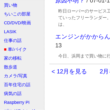
原因不明？
/ 07-01-
買い物
昨日ローバーのサービス
ちいこの部屋
ていったフリーランダー
CD/DVD/映画
は、
LASIK
エンジンがかから
仕事の話
13
■
車/バイク
今日、浜岡まで買い物に
家の移転
散歩道
< 12月を見る
2月
カメラ/写真
百年住宅の話
病気の話
Raspberry Pi