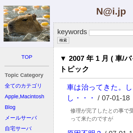
N@i.jp
keywords
TOP
▼ 2007 年 1 月 ( 車/
トピック
Topic Category
全てのカテゴリ
車は治ってきた。し
Apple,Macintosh
し・・・
/ 07-01-18
Blog
修理が完了したとの事で
メールサーバ
って来たのですが
自宅サーバ