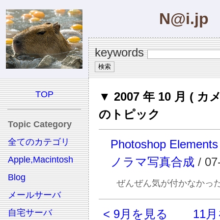
N@i.jp
keywords
TOP
▼ 2007 年 10 月 ( カ
のトピック
Topic Category
全てのカテゴリ
Photoshop Element
Apple,Macintosh
ノラマ写真合成
/ 07
Blog
ぜんぜん気が付かなかっ
メールサーバ
< 9月を見る
11月
自宅サーバ