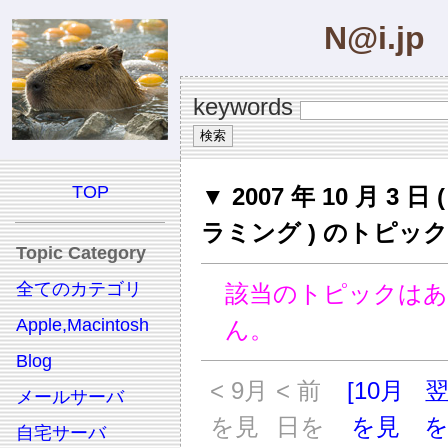
N@i.jp
keywords
TOP
▼ 2007 年 10 月 3 日
ラミング ) のトピック
Topic Category
全てのカテゴリ
該当のトピックは
Apple,Macintosh
ん。
Blog
< 9月
< 前
[10月
メールサーバ
を見
日を
を見
自宅サーバ