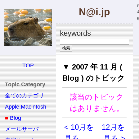
昨
N@i.jp
今
総
keywords
TOP
▼ 2007 年 11 月 (
Blog ) のトピック
Topic Category
全てのカテゴリ
該当のトピック
Apple,Macintosh
はありません。
■
Blog
< 10月を
12月を
メールサーバ
見る
見る >