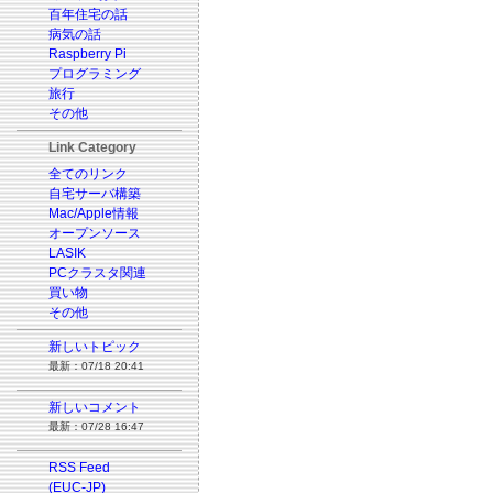
百年住宅の話
病気の話
Raspberry Pi
プログラミング
旅行
その他
Link Category
全てのリンク
自宅サーバ構築
Mac/Apple情報
オープンソース
LASIK
PCクラスタ関連
買い物
その他
新しいトピック
最新：07/18 20:41
新しいコメント
最新：07/28 16:47
RSS Feed
(EUC-JP)