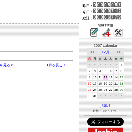
昨日：
今日：
総計：
管理者専用
2007 calendar
<<
12月
>>
日
月
火
水
木
金
土
を見る >
1月を見る >
＊
＊
＊
＊
＊
＊
1
2
3
4
5
6
7
8
9
10
11
12
13
14
15
16
17
18
19
20
21
22
23
24
25
26
27
28
29
30
31
＊
＊
＊
＊
＊
掲示板
最新：08/15 17:19