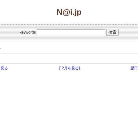
N@i.jp
keywords
ク
を見る
[12月を見る]
翌日