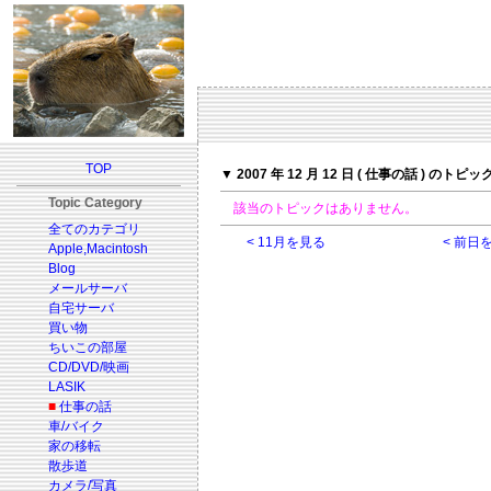
TOP
▼ 2007 年 12 月 12 日 ( 仕事の話 ) のトピッ
Topic Category
該当のトピックはありません。
全てのカテゴリ
< 11月を見る
< 前日
Apple,Macintosh
Blog
メールサーバ
自宅サーバ
買い物
ちいこの部屋
CD/DVD/映画
LASIK
■
仕事の話
車/バイク
家の移転
散歩道
カメラ/写真