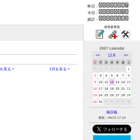
昨日：
今日：
総計：
管理者専用
2007 calendar
<<
12月
>>
日
月
火
水
木
金
土
を見る >
1月を見る >
＊
＊
＊
＊
＊
＊
1
2
3
4
5
6
7
8
9
10
11
12
13
14
15
16
17
18
19
20
21
22
23
24
25
26
27
28
29
30
31
＊
＊
＊
＊
＊
掲示板
最新：08/15 17:19