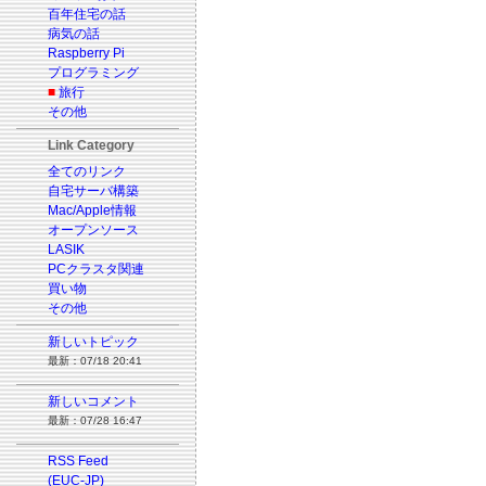
百年住宅の話
病気の話
Raspberry Pi
プログラミング
■
旅行
その他
Link Category
全てのリンク
自宅サーバ構築
Mac/Apple情報
オープンソース
LASIK
PCクラスタ関連
買い物
その他
新しいトピック
最新：07/18 20:41
新しいコメント
最新：07/28 16:47
RSS Feed
(EUC-JP)