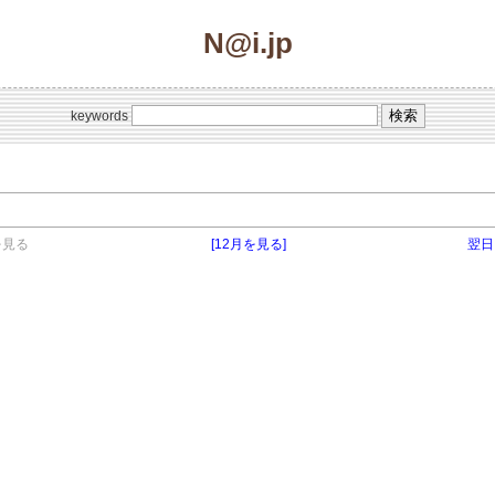
N@i.jp
keywords
を見る
[12月を見る]
翌日