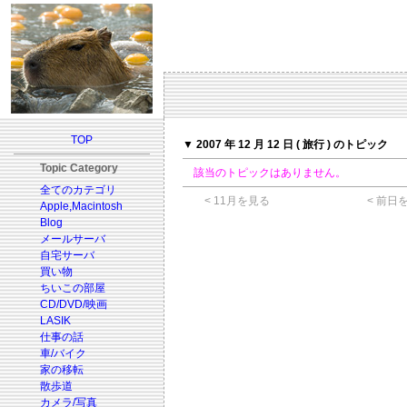
TOP
▼ 2007 年 12 月 12 日 ( 旅行 ) のトピック
Topic Category
該当のトピックはありません。
全てのカテゴリ
< 11月を見る
< 前日
Apple,Macintosh
Blog
メールサーバ
自宅サーバ
買い物
ちいこの部屋
CD/DVD/映画
LASIK
仕事の話
車/バイク
家の移転
散歩道
カメラ/写真