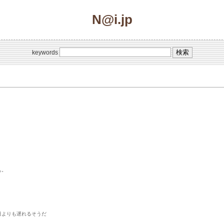
N@i.jp
keywords
ぁ。
日よりも遅れるそうだ