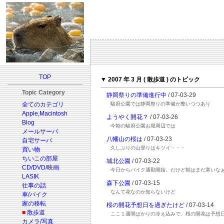
TOP
▼ 2007 年 3 月 ( 散歩道 ) のトピック
Topic Category
静岡祭りの準備進行中
/ 07-03-29
全てのカテゴリ
駿府公園では静岡祭りの準備が整いつつあり
Apple,Macintosh
ようやく開花？
/ 07-03-26
Blog
今朝の駿府公園お堀周辺では
メールサーバ
八幡山の桜は
/ 07-03-23
自宅サーバ
久しぶりの山登りはキツイ・・・
買い物
ちいこの部屋
城北公園
/ 07-03-22
CD/DVD/映画
今日からバイク通勤開始。だけど朝はまだ寒いな
LASIK
森下公園
/ 07-03-15
仕事の話
なんて花なのか知らないけど
車/バイク
家の移転
桜の開花予想日を過ぎたけど
/ 07-03-14
■
散歩道
ここ１週間ばかりの冷え込みで、桜の開花は予想
カメラ/写真