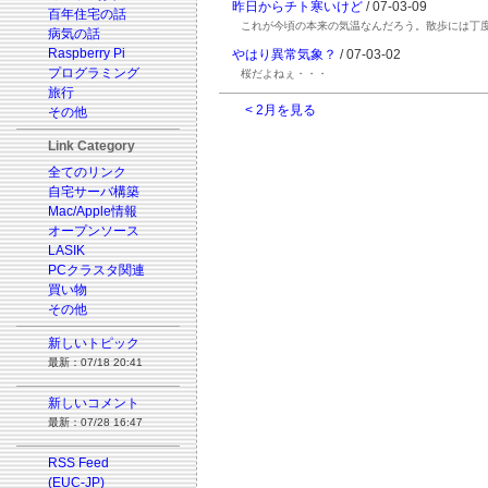
昨日からチト寒いけど
/ 07-03-09
百年住宅の話
これが今頃の本来の気温なんだろう。散歩には丁
病気の話
Raspberry Pi
やはり異常気象？
/ 07-03-02
プログラミング
桜だよねぇ・・・
旅行
< 2月を見る
その他
Link Category
全てのリンク
自宅サーバ構築
Mac/Apple情報
オープンソース
LASIK
PCクラスタ関連
買い物
その他
新しいトピック
最新：07/18 20:41
新しいコメント
最新：07/28 16:47
RSS Feed
(EUC-JP)