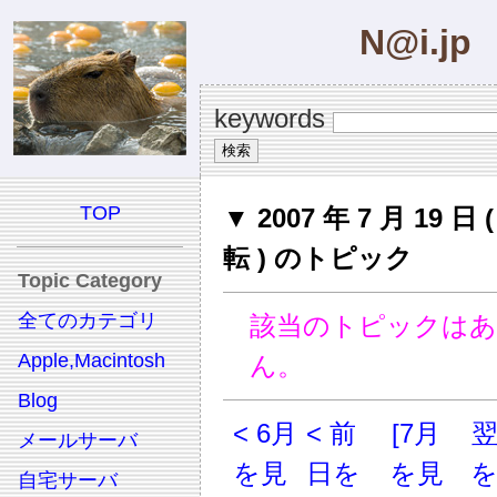
N@i.jp
keywords
TOP
▼ 2007 年 7 月 19 日
転 ) のトピック
Topic Category
全てのカテゴリ
該当のトピックは
Apple,Macintosh
ん。
Blog
< 6月
< 前
[7月
メールサーバ
を見
日を
を見
自宅サーバ