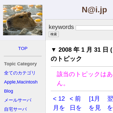
N@i.jp
keywords
TOP
▼ 2008 年 1 月 31 日 
のトピック
Topic Category
全てのカテゴリ
該当のトピックは
Apple,Macintosh
ん。
Blog
< 12
< 前
[1月
メールサーバ
月を
日を
を見
自宅サーバ