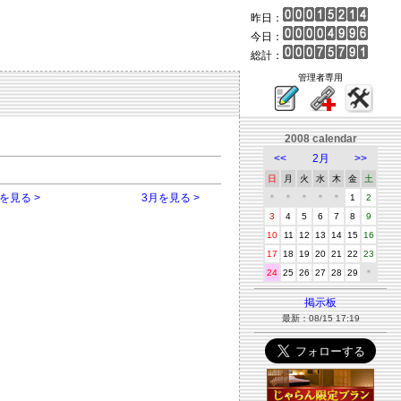
昨日：
今日：
総計：
管理者専用
2008 calendar
<<
2月
>>
日
月
火
水
木
金
土
を見る >
3月を見る >
＊
＊
＊
＊
＊
1
2
3
4
5
6
7
8
9
10
11
12
13
14
15
16
17
18
19
20
21
22
23
24
25
26
27
28
29
＊
掲示板
最新：08/15 17:19