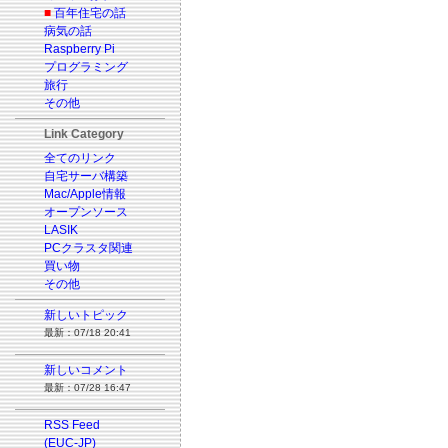
■
百年住宅の話
病気の話
Raspberry Pi
プログラミング
旅行
その他
Link Category
全てのリンク
自宅サーバ構築
Mac/Apple情報
オープンソース
LASIK
PCクラスタ関連
買い物
その他
新しいトピック
最新：07/18 20:41
新しいコメント
最新：07/28 16:47
RSS Feed
(EUC-JP)