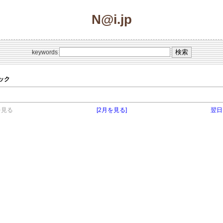
N@i.jp
keywords
ピック
を見る
[2月を見る]
翌日