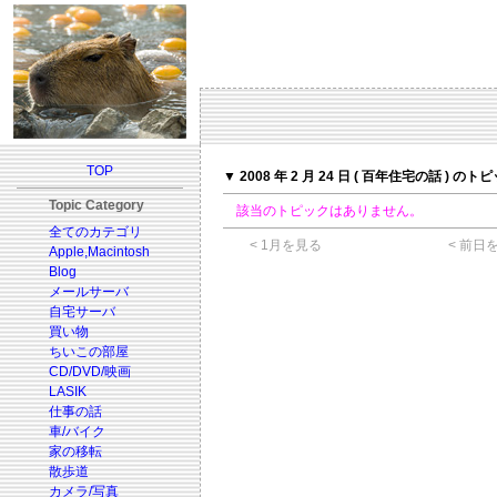
TOP
▼ 2008 年 2 月 24 日 ( 百年住宅の話 ) のト
Topic Category
該当のトピックはありません。
全てのカテゴリ
< 1月を見る
< 前日
Apple,Macintosh
Blog
メールサーバ
自宅サーバ
買い物
ちいこの部屋
CD/DVD/映画
LASIK
仕事の話
車/バイク
家の移転
散歩道
カメラ/写真