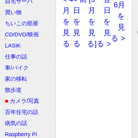
自宅サーバ
6月
月
日
月
日
買い物
を
を
を
を
を
ちいこの部屋
見
見
見
見
見
CD/DVD/映画
る >
る
る
る]
る >
LASIK
仕事の話
車/バイク
家の移転
散歩道
■
カメラ/写真
百年住宅の話
病気の話
Raspberry Pi