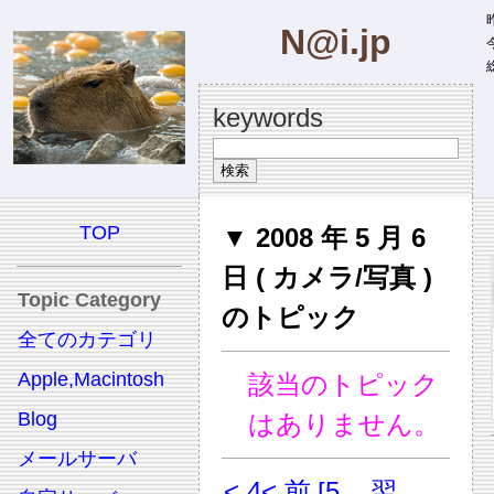
昨
N@i.jp
今
総
keywords
TOP
▼ 2008 年 5 月 6
日 ( カメラ/写真 )
Topic Category
のトピック
全てのカテゴリ
Apple,Macintosh
該当のトピック
Blog
はありません。
メールサーバ
< 4
< 前
[5
翌