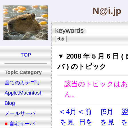
N@i.jp
keywords
TOP
▼ 2008 年 5 月 6 日
バ ) のトピック
Topic Category
全てのカテゴリ
該当のトピックは
Apple,Macintosh
ん。
Blog
< 4月
< 前
[5月
メールサーバ
を見
日を
を見
■
自宅サーバ