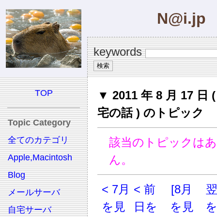
N@i.jp
keywords
TOP
▼ 2011 年 8 月 17 日
宅の話 ) のトピック
Topic Category
全てのカテゴリ
該当のトピックは
Apple,Macintosh
ん。
Blog
< 7月
< 前
[8月
メールサーバ
を見
日を
を見
自宅サーバ