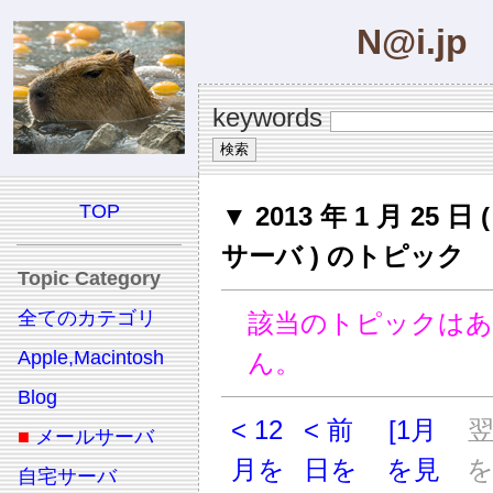
N@i.jp
keywords
TOP
▼ 2013 年 1 月 25 日
サーバ ) のトピック
Topic Category
全てのカテゴリ
該当のトピックは
Apple,Macintosh
ん。
Blog
< 12
< 前
[1月
■
メールサーバ
月を
日を
を見
自宅サーバ