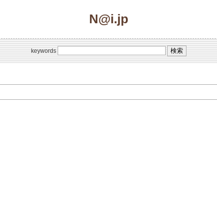
N@i.jp
keywords