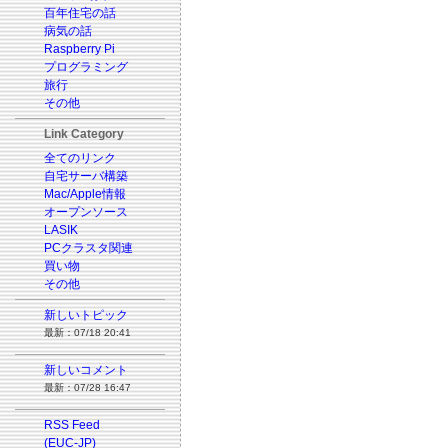
百年住宅の話
病気の話
Raspberry Pi
プログラミング
旅行
その他
Link Category
全てのリンク
自宅サーバ構築
Mac/Apple情報
オープンソース
LASIK
PCクラスタ関連
買い物
その他
新しいトピック
最新：07/18 20:41
新しいコメント
最新：07/28 16:47
RSS Feed
(EUC-JP)