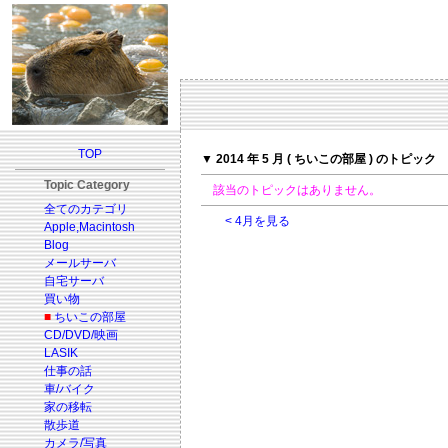
TOP
▼ 2014 年 5 月 ( ちいこの部屋 ) のトピック
Topic Category
該当のトピックはありません。
全てのカテゴリ
< 4月を見る
Apple,Macintosh
Blog
メールサーバ
自宅サーバ
買い物
■
ちいこの部屋
CD/DVD/映画
LASIK
仕事の話
車/バイク
家の移転
散歩道
カメラ/写真