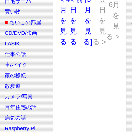
自宅サーバ
6月
月
日
月
日
買い物
を
を
を
を
を
■
ちいこの部屋
見
見
見
見
見
CD/DVD/映画
る >
る
る
る]
る >
LASIK
仕事の話
車/バイク
家の移転
散歩道
カメラ/写真
百年住宅の話
病気の話
Raspberry Pi