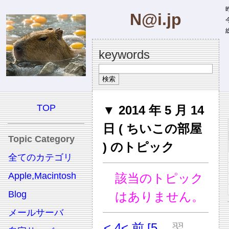
昨
N@i.jp
今
総
keywords
TOP
▼ 2014 年 5 月 14
日 ( ちいこの部屋
Topic Category
) のトピック
全てのカテゴリ
Apple,Macintosh
該当のトピック
Blog
はありません。
メールサーバ
< 4
< 前
[5
翌