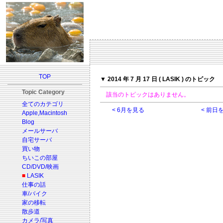
TOP
▼ 2014 年 7 月 17 日 ( LASIK ) のトピック
Topic Category
該当のトピックはありません。
全てのカテゴリ
< 6月を見る
< 前日
Apple,Macintosh
Blog
メールサーバ
自宅サーバ
買い物
ちいこの部屋
CD/DVD/映画
■
LASIK
仕事の話
車/バイク
家の移転
散歩道
カメラ/写真