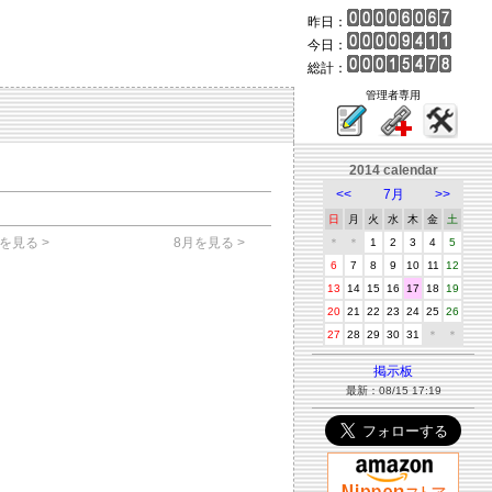
昨日：
今日：
総計：
管理者専用
2014 calendar
<<
7月
>>
日
月
火
水
木
金
土
を見る >
8月を見る >
＊
＊
1
2
3
4
5
6
7
8
9
10
11
12
13
14
15
16
17
18
19
20
21
22
23
24
25
26
27
28
29
30
31
＊
＊
掲示板
最新：08/15 17:19