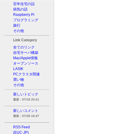
百年住宅の話
病気の話
Raspberry Pi
プログラミング
旅行
その他
Link Category
全てのリンク
自宅サーバ構築
Mac/Apple情報
オープンソース
LASIK
PCクラスタ関連
買い物
その他
新しいトピック
最新：07/18 20:41
新しいコメント
最新：07/28 16:47
RSS Feed
(EUC-JP)