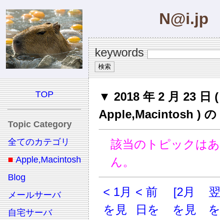
N@i.jp
keywords
TOP
▼ 2018 年 2 月 23 日 (
Apple,Macintosh 
Topic Category
全てのカテゴリ
該当のトピックは
■
Apple,Macintosh
ん。
Blog
< 1月
< 前
[2月
メールサーバ
を見
日を
を見
自宅サーバ