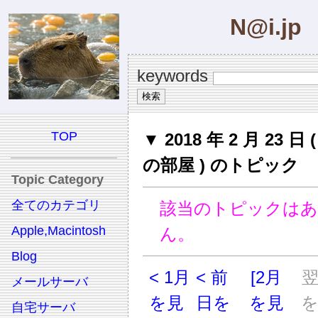
N@i.jp
keywords
TOP
▼ 2018 年 2 月 23 日
の部屋 ) のトピック
Topic Category
全てのカテゴリ
該当のトピックは
Apple,Macintosh
ん。
Blog
< 1月
< 前
[2月
メールサーバ
を見
日を
を見
自宅サーバ