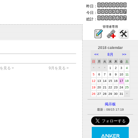
昨日：
今日：
総計：
管理者専用
2018 calendar
<<
8月
>>
日
月
火
水
木
金
土
を見る >
9月を見る >
＊
＊
＊
1
2
3
4
5
6
7
8
9
10
11
12
13
14
15
16
17
18
19
20
21
22
23
24
25
26
27
28
29
30
31
＊
掲示板
最新：08/15 17:19