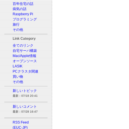
百年住宅の話
病気の話
Raspberry Pi
プログラミング
旅行
その他
Link Category
全てのリンク
自宅サーバ構築
Mac/Apple情報
オープンソース
LASIK
PCクラスタ関連
買い物
その他
新しいトピック
最新：07/18 20:41
新しいコメント
最新：07/28 16:47
RSS Feed
(EUC-JP)