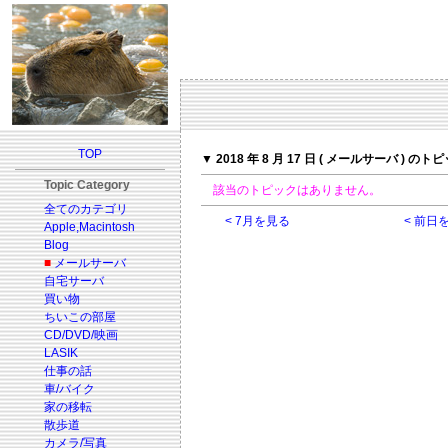
TOP
▼ 2018 年 8 月 17 日 ( メールサーバ ) のト
Topic Category
該当のトピックはありません。
全てのカテゴリ
< 7月を見る
< 前日
Apple,Macintosh
Blog
■
メールサーバ
自宅サーバ
買い物
ちいこの部屋
CD/DVD/映画
LASIK
仕事の話
車/バイク
家の移転
散歩道
カメラ/写真