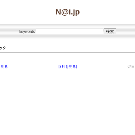
N@i.jp
keywords
ピック
を見る
[8月を見る]
翌日