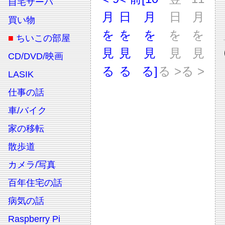
自宅サーバ
月
日
月
日
月
買い物
を
を
を
を
を
■
ちいこの部屋
見
見
見
見
見
CD/DVD/映画
る
る
る]
る >
る >
LASIK
仕事の話
車/バイク
家の移転
散歩道
カメラ/写真
百年住宅の話
病気の話
Raspberry Pi