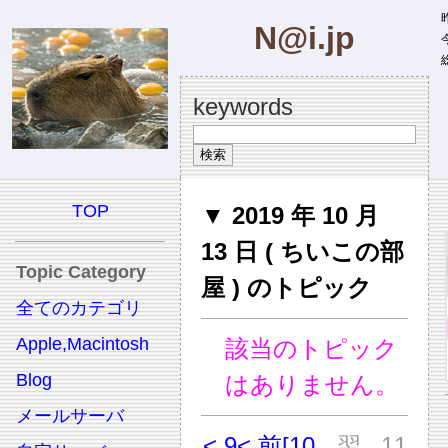
昨
N@i.jp
今
総
keywords
TOP
▼ 2019 年 10 月
13 日 ( ちいこの部
Topic Category
屋 ) のトピック
全てのカテゴリ
Apple,Macintosh
該当のトピック
Blog
はありません。
メールサーバ
< 9
< 前
[10
翌
11