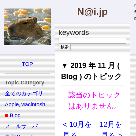
昨
N@i.jp
今
総
keywords
TOP
▼ 2019 年 11 月 (
Blog ) のトピック
Topic Category
全てのカテゴリ
該当のトピック
Apple,Macintosh
はありません。
■
Blog
< 10月を
12月を
メールサーバ
見る
見る >