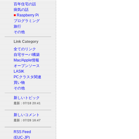
百年住宅の話
病気の話
■
Raspberry Pi
プログラミング
旅行
その他
Link Category
全てのリンク
自宅サーバ構築
Mac/Apple情報
オープンソース
LASIK
PCクラスタ関連
買い物
その他
新しいトピック
最新：07/18 20:41
新しいコメント
最新：07/28 16:47
RSS Feed
(EUC-JP)