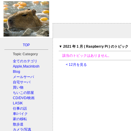
TOP
▼ 2021 年 1 月 ( Raspberry Pi ) のトピック
Topic Category
該当のトピックはありません。
全てのカテゴリ
< 12月を見る
Apple,Macintosh
Blog
メールサーバ
自宅サーバ
買い物
ちいこの部屋
CD/DVD/映画
LASIK
仕事の話
車/バイク
家の移転
散歩道
カメラ/写真