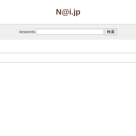
N@i.jp
keywords