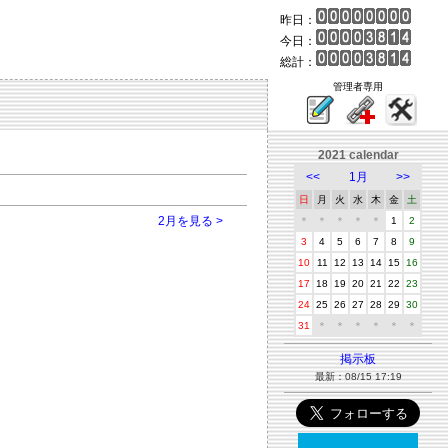
昨日：
今日：
総計：
管理者専用
2021 calendar
<<
1月
>>
日
月
火
水
木
金
土
2月を見る >
＊
＊
＊
＊
＊
1
2
3
4
5
6
7
8
9
10
11
12
13
14
15
16
17
18
19
20
21
22
23
24
25
26
27
28
29
30
31
＊
＊
＊
＊
＊
＊
掲示板
最新：08/15 17:19