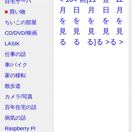
自宅サーバ
月
日
月
日
月
■
買い物
を
を
を
を
を
ちいこの部屋
見
見
見
見
見
CD/DVD/映画
る
る
る]
る >
る >
LASIK
仕事の話
車/バイク
家の移転
散歩道
カメラ/写真
百年住宅の話
病気の話
Raspberry Pi