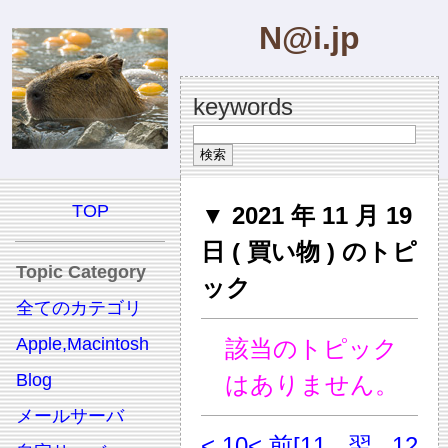
N@i.jp
keywords
TOP
▼ 2021 年 11 月 19
日 ( 買い物 ) のトピ
Topic Category
ック
全てのカテゴリ
Apple,Macintosh
該当のトピック
Blog
はありません。
メールサーバ
< 10
< 前
[11
翌
12