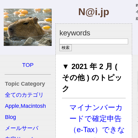
昨
N@i.jp
今
総
keywords
TOP
▼ 2021 年 2 月 (
その他 ) のトピッ
Topic Category
ク
全てのカテゴリ
Apple,Macintosh
マイナンバーカ
Blog
ードで確定申告
メールサーバ
（e-Tax）できな