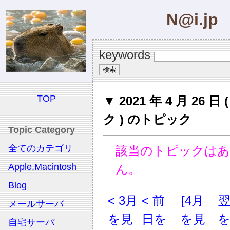
N@i.jp
keywords
TOP
▼ 2021 年 4 月 26 日
ク ) のトピック
Topic Category
全てのカテゴリ
該当のトピックは
Apple,Macintosh
ん。
Blog
< 3月
< 前
[4月
メールサーバ
を見
日を
を見
自宅サーバ