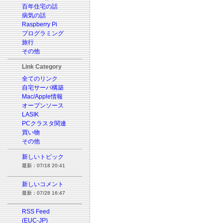
百年住宅の話
病気の話
Raspberry Pi
プログラミング
旅行
その他
Link Category
全てのリンク
自宅サーバ構築
Mac/Apple情報
オープンソース
LASIK
PCクラスタ関連
買い物
その他
新しいトピック
最新：07/18 20:41
新しいコメント
最新：07/28 16:47
RSS Feed
(EUC-JP)