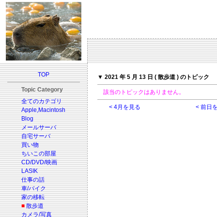
TOP
▼ 2021 年 5 月 13 日 ( 散歩道 ) のトピック
Topic Category
該当のトピックはありません。
全てのカテゴリ
< 4月を見る
< 前日
Apple,Macintosh
Blog
メールサーバ
自宅サーバ
買い物
ちいこの部屋
CD/DVD/映画
LASIK
仕事の話
車/バイク
家の移転
■
散歩道
カメラ/写真