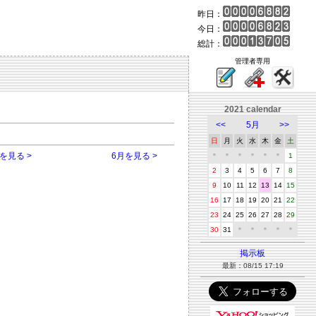
昨日：
今日：
総計：
管理者専用
2021 calendar
<<
5月
>>
日
月
火
水
木
金
土
を見る >
6月を見る >
＊
＊
＊
＊
＊
＊
1
2
3
4
5
6
7
8
9
10
11
12
13
14
15
16
17
18
19
20
21
22
23
24
25
26
27
28
29
30
31
＊
＊
＊
＊
＊
掲示板
最新：08/15 17:19