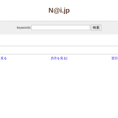
N@i.jp
keywords
を見る
[5月を見る]
翌日