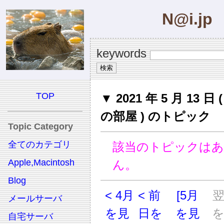
N@i.jp
keywords
TOP
▼ 2021 年 5 月 13 日
の部屋 ) のトピック
Topic Category
全てのカテゴリ
該当のトピックは
Apple,Macintosh
ん。
Blog
< 4月
< 前
[5月
メールサーバ
を見
日を
を見
自宅サーバ