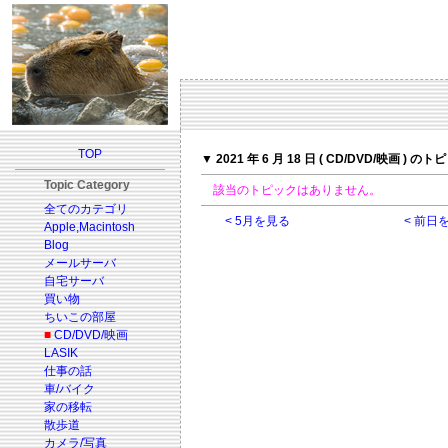
TOP
▼ 2021 年 6 月 18 日 ( CD/DVD/映画 ) の
Topic Category
該当のトピックはありません。
全てのカテゴリ
< 5月を見る
< 前日
Apple,Macintosh
Blog
メールサーバ
自宅サーバ
買い物
ちいこの部屋
■
CD/DVD/映画
LASIK
仕事の話
車/バイク
家の移転
散歩道
カメラ/写真