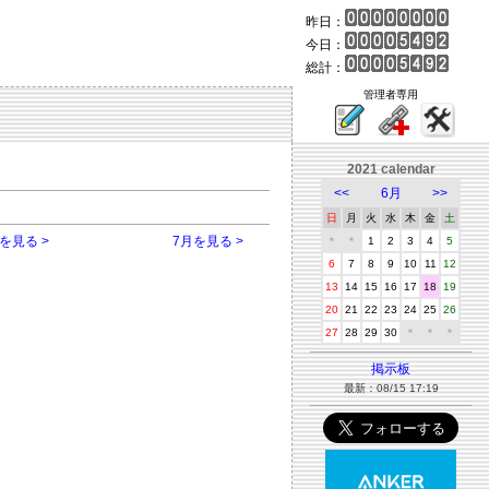
昨日：
今日：
総計：
管理者専用
2021 calendar
<<
6月
>>
日
月
火
水
木
金
土
を見る >
7月を見る >
＊
＊
1
2
3
4
5
6
7
8
9
10
11
12
13
14
15
16
17
18
19
20
21
22
23
24
25
26
27
28
29
30
＊
＊
＊
掲示板
最新：08/15 17:19