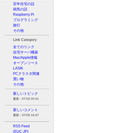
百年住宅の話
病気の話
Raspberry Pi
プログラミング
旅行
その他
Link Category
全てのリンク
自宅サーバ構築
Mac/Apple情報
オープンソース
LASIK
PCクラスタ関連
買い物
その他
新しいトピック
最新：07/18 20:41
新しいコメント
最新：07/28 16:47
RSS Feed
(EUC-JP)