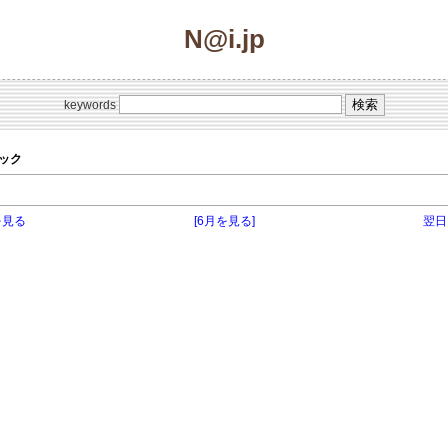
N@i.jp
keywords
トピック
を見る
[6月を見る]
翌日