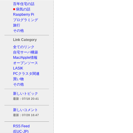
百年住宅の話
■
病気の話
Raspberry Pi
プログラミング
旅行
その他
Link Category
全てのリンク
自宅サーバ構築
Mac/Apple情報
オープンソース
LASIK
PCクラスタ関連
買い物
その他
新しいトピック
最新：07/18 20:41
新しいコメント
最新：07/28 16:47
RSS Feed
(EUC-JP)