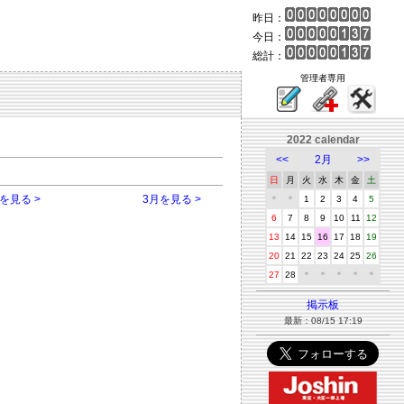
昨日：
今日：
総計：
管理者専用
2022 calendar
<<
2月
>>
日
月
火
水
木
金
土
を見る >
3月を見る >
＊
＊
1
2
3
4
5
6
7
8
9
10
11
12
13
14
15
16
17
18
19
20
21
22
23
24
25
26
27
28
＊
＊
＊
＊
＊
掲示板
最新：08/15 17:19