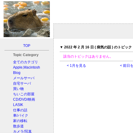
TOP
▼ 2022 年 2 月 16 日 ( 病気の話 ) のトピック
Topic Category
該当のトピックはありません。
全てのカテゴリ
< 1月を見る
< 前日
Apple,Macintosh
Blog
メールサーバ
自宅サーバ
買い物
ちいこの部屋
CD/DVD/映画
LASIK
仕事の話
車/バイク
家の移転
散歩道
カメラ/写真