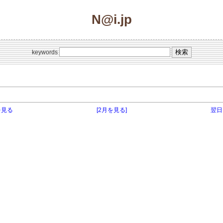
N@i.jp
keywords
を見る
[2月を見る]
翌日