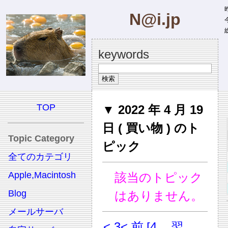
昨
N@i.jp
今
総
keywords
TOP
▼ 2022 年 4 月 19
日 ( 買い物 ) のト
Topic Category
ピック
全てのカテゴリ
Apple,Macintosh
該当のトピック
Blog
はありません。
メールサーバ
< 3
< 前
[4
翌