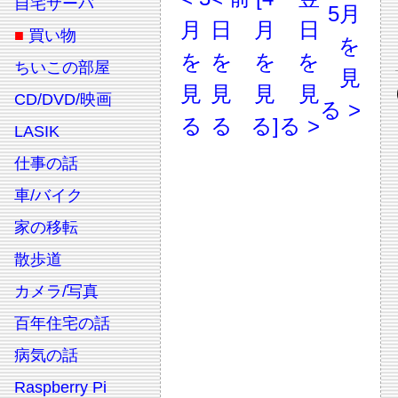
自宅サーバ
5月
月
日
月
日
■
買い物
を
を
を
を
を
ちいこの部屋
見
見
見
見
見
CD/DVD/映画
る >
る
る
る]
る >
LASIK
仕事の話
車/バイク
家の移転
散歩道
カメラ/写真
百年住宅の話
病気の話
Raspberry Pi