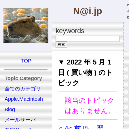
昨
N@i.jp
今
総
keywords
TOP
▼ 2022 年 5 月 1
日 ( 買い物 ) のト
Topic Category
ピック
全てのカテゴリ
Apple,Macintosh
該当のトピック
Blog
はありません。
メールサーバ
< 4
< 前
[5
翌