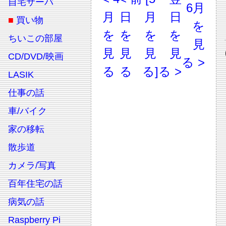
自宅サーバ
6月
月
日
月
日
■
買い物
を
を
を
を
を
ちいこの部屋
見
見
見
見
見
CD/DVD/映画
る >
る
る
る]
る >
LASIK
仕事の話
車/バイク
家の移転
散歩道
カメラ/写真
百年住宅の話
病気の話
Raspberry Pi